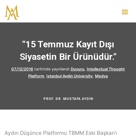
“15 Temmuz Kayıt Dışı
Siyasetin Bir Ürünüdür.”
07/12/2016
tarihinde yayınlandı
Duyuru
,
Intellectual Thought
Platform
,
Istanbul Aydin University
,
Medya
PROF. DR. MUSTAFA AYDIN
Aydın Düşünce Platformu TBMM Eski Başkan’ı