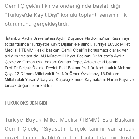
Cemil Çiçek’in fikir ve önderliğinde başlatıldığı
“Türkiye’de Kayıt Dışı” konulu toplantı serisinin ilk
oturumunu gerçekleştirdi.
İstanbul Aydın Üniversitesi Aydın Düşünce Platformu’nun Kasım ayı
toplantısında ‘Türkiye’de Kayıt Dışılar’ ele alındı. Türkiye Büyük Millet
Meclisi ( TBMM ) eski başkanı Cemil Çiçek’in konuşmacı olarak yer
aldığım toplantıda İAÜ Mütevelli Heyet Başkanı Dr.Mustafa Aydın,
Çevre ve Orman eski bakanı Osman Pepe, Adalet eski bakanı
Prof.Dr.Selçuk Öztek, Devlet Eski Bakanı Prof.Dr.Abdulhaluk Mehmet
Çay, 22.Dönem Milletvekili Prof.Dr.Ömer Özyılmaz, 18.Dönem
Milletvekili Yaşar Albayrak, Küçükçekmece Kaymakamı Harun Kaya ve
birçok değerli isim katıldı.
HUKUK OKSİJEN GİBİ
Türkiye Büyük Millet Meclisi (TBMM) Eski Başkanı
Cemil Çicek; “Siyasetin birçok tanımı var ancak
güzel tanımı katıldığım bir toplantıda bir köylü