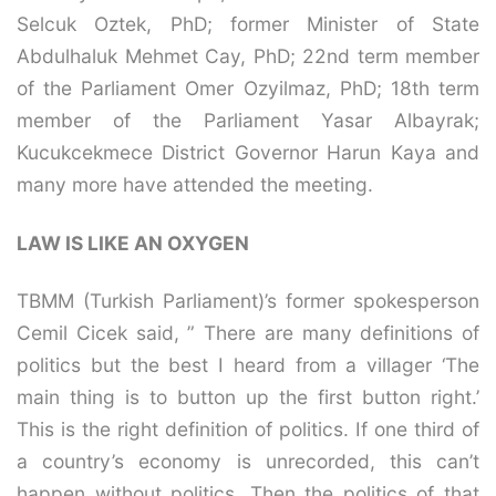
Selcuk Oztek, PhD; former Minister of State
Abdulhaluk Mehmet Cay, PhD; 22nd term member
of the Parliament Omer Ozyilmaz, PhD; 18th term
member of the Parliament Yasar Albayrak;
Kucukcekmece District Governor Harun Kaya and
many more have attended the meeting.
LAW IS LIKE AN OXYGEN
TBMM (Turkish Parliament)’s former spokesperson
Cemil Cicek said, ” There are many definitions of
politics but the best I heard from a villager ‘The
main thing is to button up the first button right.’
This is the right definition of politics. If one third of
a country’s economy is unrecorded, this can’t
happen without politics. Then the politics of that