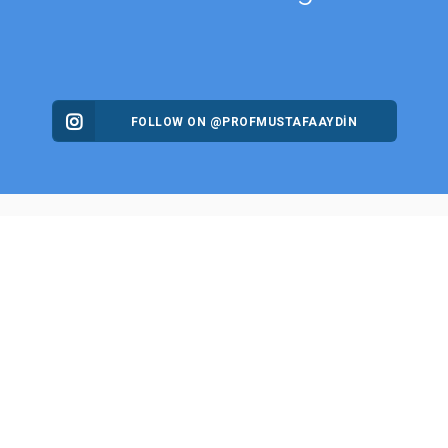
FOLLOW ON @PROFMUSTAFAAYDIN
ES
NEWS
Intellectual Thought Platform
n Columns
West Platform
s
DEIK / EEIK
Archives
EURAS
gues
Istanbul Aydin University