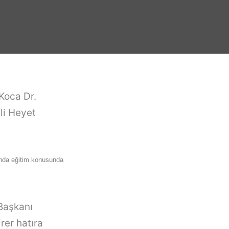
Koca Dr.
li Heyet
ında eğitim konusunda
Başkanı
rer hatıra