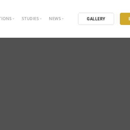
TIONS
STUDIES
NEWS
GALLERY
ground
nbul Aydin University
Books
Intellectual Thought Platform
is Aydin University
Opinion Columns
West Platform
Educational Institutions
Articles
DEIK / EEIK
Holding
Press Archives
EURAS
Catalogues
Istanbul Aydin University
Reports
BIL Schools
al Organizations
K.cekmece City Counsil
TSSD
HIB
Kibris Aydin University