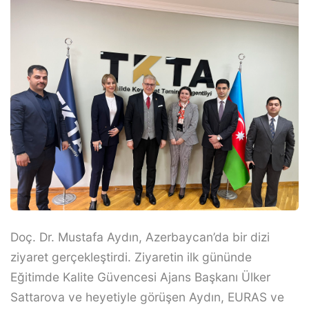
Doç. Dr. Mustafa Aydın, Azerbaycan’da bir dizi
ziyaret gerçekleştirdi. Ziyaretin ilk gününde
Eğitimde Kalite Güvencesi Ajans Başkanı Ülker
Sattarova ve heyetiyle görüşen Aydın, EURAS ve