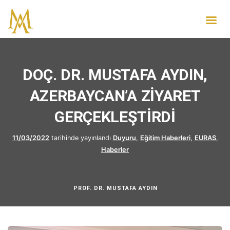
DOÇ. DR. MUSTAFA AYDIN,
AZERBAYCAN’A ZİYARET
GERÇEKLEŞTİRDİ
11/03/2022
tarihinde yayınlandı
Duyuru
,
Eğitim Haberleri
,
EURAS
,
Haberler
PROF. DR. MUSTAFA AYDIN