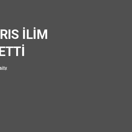
RIS İLİM
ETTİ
sity