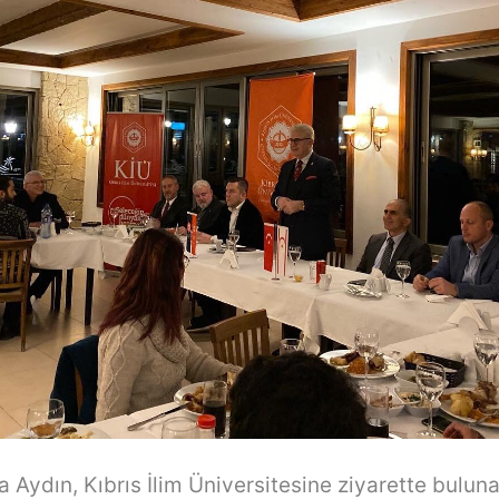
 Aydın, Kıbrıs İlim Üniversitesine ziyarette buluna