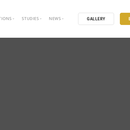
TIONS
STUDIES
NEWS
GALLERY
ground
nbul Aydin University
Books
Intellectual Thought Platform
is Aydin University
Opinion Columns
West Platform
Educational Institutions
Articles
DEIK / EEIK
Holding
Press Archives
EURAS
Catalogues
Istanbul Aydin University
Reports
BIL Schools
al Organizations
K.cekmece City Counsil
TSSD
HIB
Kibris Aydin University