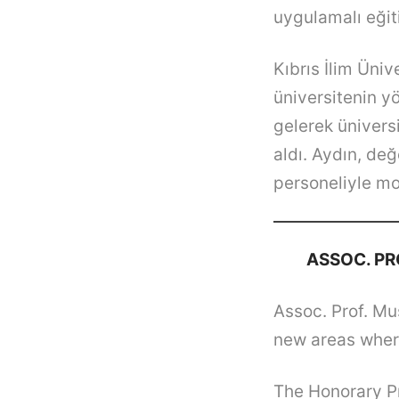
uygulamalı eğiti
Kıbrıs İlim Üni
üniversitenin yö
gelerek üniversi
aldı. Aydın, de
personeliyle mo
ASSOC. PR
Assoc. Prof. Mu
new areas where
The Honorary Pr