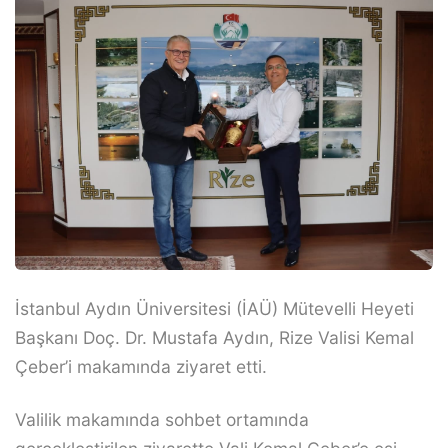
İstanbul Aydın Üniversitesi (İAÜ) Mütevelli Heyeti
Başkanı Doç. Dr. Mustafa Aydın, Rize Valisi Kemal
Çeber’i makamında ziyaret etti.
Valilik makamında sohbet ortamında