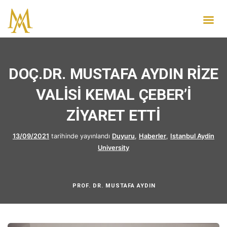
DOÇ.DR. MUSTAFA AYDIN RİZE
VALİSİ KEMAL ÇEBER’İ
ZİYARET ETTİ
13/09/2021
tarihinde yayınlandı
Duyuru
,
Haberler
,
Istanbul Aydin
University
PROF. DR. MUSTAFA AYDIN