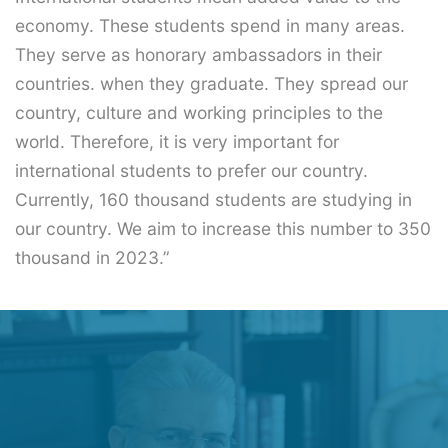
economy. These students spend in many areas.
They serve as honorary ambassadors in their
countries. when they graduate. They spread our
country, culture and working principles to the
world. Therefore, it is very important for
international students to prefer our country.
Currently, 160 thousand students are studying in
our country. We aim to increase this number to 350
thousand in 2023.”