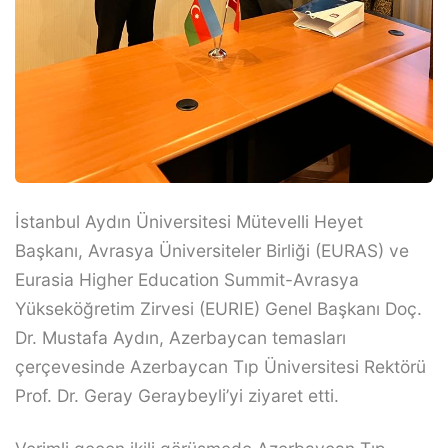
İstanbul Aydın Üniversitesi Mütevelli Heyet
Başkanı, Avrasya Üniversiteler Birliği (EURAS) ve
Eurasia Higher Education Summit-Avrasya
Yükseköğretim Zirvesi (EURIE) Genel Başkanı Doç.
Dr. Mustafa Aydın, Azerbaycan temasları
çerçevesinde Azerbaycan Tıp Üniversitesi Rektörü
Prof. Dr. Geray Geraybeyli’yi ziyaret etti.