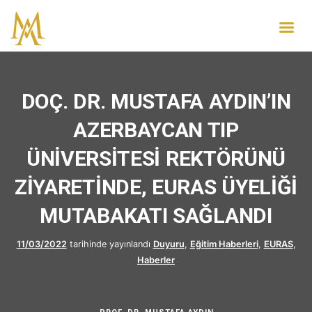
DOÇ. DR. MUSTAFA AYDIN’IN
AZERBAYCAN TIP
ÜNİVERSİTESİ REKTÖRÜNÜ
ZİYARETİNDE, EURAS ÜYELİĞİ
MUTABAKATI SAĞLANDI
11/03/2022
tarihinde yayınlandı
Duyuru
,
Eğitim Haberleri
,
EURAS
,
Haberler