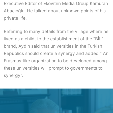
Executive Editor of Ekovitrin Media Group Kamuran
Abacıoğlu. He talked about unknown points of his
private life.
Referring to many details from the village where he
lived as a child, to the establishment of the “BİL”
brand, Aydın said that universities in the Turkish
Republics should create a synergy and added “ An
Erasmus-like organization to be developed among
these universities will prompt to governments to
synergy”.