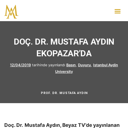
DOÇ. DR. MUSTAFA AYDIN
EKOPAZAR’DA
12/04/2019
tarihinde yayınlandı
Basın
,
Duyuru
,
Istanbul Aydin
University
PROF. DR. MUSTAFA AYDIN
Doç. Dr.
Mustafa Aydın, Beyaz TV’de yayınlanan