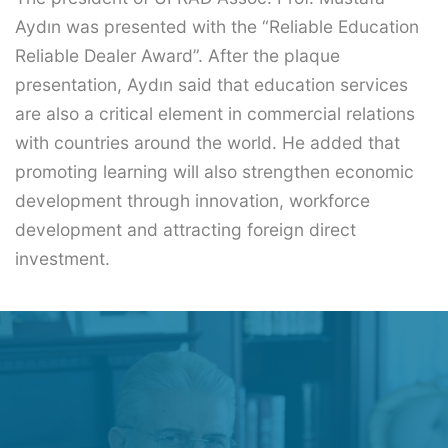
Aydın was presented with the “Reliable Education
Reliable Dealer Award”. After the plaque
presentation, Aydın said that education services
are also a critical element in commercial relations
with countries around the world. He added that
promoting learning will also strengthen economic
development through innovation, workforce
development and attracting foreign direct
investment.