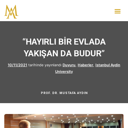
“HAYIRLI BİR EVLADA
YAKIŞAN DA BUDUR”
10/11/2021
tarihinde yayınlandı
Duyuru
,
Haberler
,
Istanbul Aydin
University
PROF. DR. MUSTAFA AYDIN