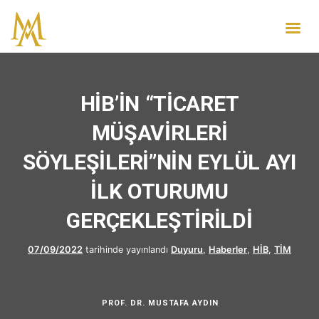
HİB’İN “TİCARET
MÜŞAVİRLERİ
SÖYLEŞİLERİ”NİN EYLÜL AYI
İLK OTURUMU
GERÇEKLEŞTİRİLDİ
07/09/2022
tarihinde yayınlandı
Duyuru
,
Haberler
,
HİB
,
TİM
PROF. DR. MUSTAFA AYDIN