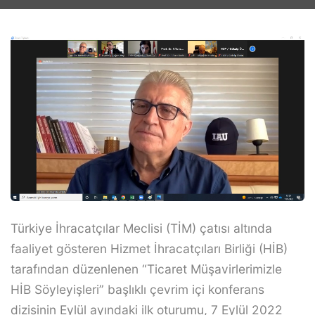
Türkiye İhracatçılar Meclisi (TİM) çatısı altında
faaliyet gösteren Hizmet İhracatçıları Birliği (HİB)
tarafından düzenlenen “Ticaret Müşavirlerimizle
HİB Söyleyişleri” başlıklı çevrim içi konferans
dizisinin Eylül ayındaki ilk oturumu, 7 Eylül 2022