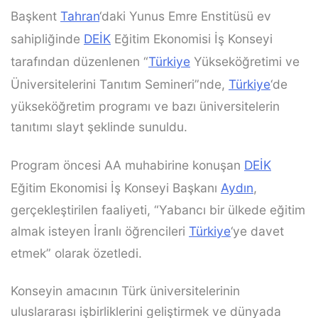
Başkent
Tahran
‘daki Yunus Emre Enstitüsü ev
sahipliğinde
DEİK
Eğitim Ekonomisi İş Konseyi
tarafından düzenlenen “
Türkiye
Yükseköğretimi ve
Üniversitelerini Tanıtım Semineri”nde,
Türkiye
‘de
yükseköğretim programı ve bazı üniversitelerin
tanıtımı slayt şeklinde sunuldu.
Program öncesi AA muhabirine konuşan
DEİK
Eğitim Ekonomisi İş Konseyi Başkanı
Aydın
,
gerçekleştirilen faaliyeti, “Yabancı bir ülkede eğitim
almak isteyen İranlı öğrencileri
Türkiye
‘ye davet
etmek” olarak özetledi.
Konseyin amacının Türk üniversitelerinin
uluslararası işbirliklerini geliştirmek ve dünyada