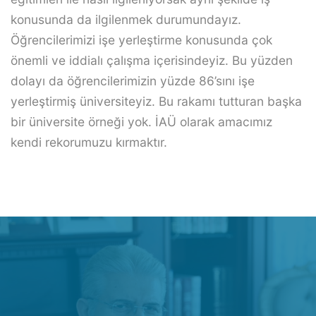
konusunda da ilgilenmek durumundayız.
Öğrencilerimizi işe yerleştirme konusunda çok
önemli ve iddialı çalışma içerisindeyiz. Bu yüzden
dolayı da öğrencilerimizin yüzde 86’sını işe
yerleştirmiş üniversiteyiz. Bu rakamı tutturan başka
bir üniversite örneği yok. İAÜ olarak amacımız
kendi rekorumuzu kırmaktır.