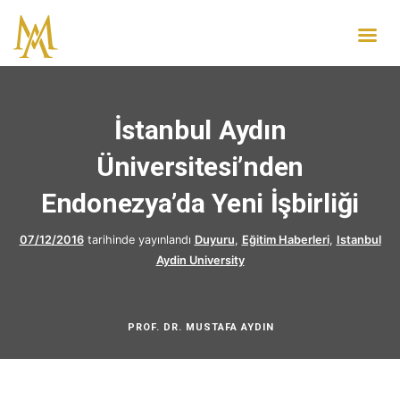
İstanbul Aydın
Üniversitesi’nden
Endonezya’da Yeni İşbirliği
07/12/2016
tarihinde yayınlandı
Duyuru
,
Eğitim Haberleri
,
Istanbul
Aydin University
PROF. DR. MUSTAFA AYDIN