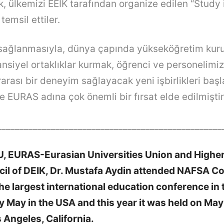
k, ülkemizi EEİK tarafından organize edilen “Study
temsil ettiler.
 sağlanmasıyla, dünya çapında yükseköğretim kuru
nsiyel ortaklıklar kurmak, öğrenci ve personelimi
arası bir deneyim sağlayacak yeni işbirlikleri başl
e EURAS adına çok önemli bir fırsat elde edilmiştir
__________________________________________________
AU, EURAS-Eurasian Universities Union and Highe
il of DEIK, Dr. Mustafa Aydin attended NAFSA C
he largest international education conference in
 May in the USA and this year it was held on May
 Angeles, California.