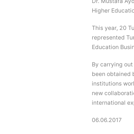
Dr. Mustafa Ayd
Higher Educatio
This year, 20 T
represented Tur
Education Busin
By carrying out 
been obtained b
institutions wor
new collaborati
international ex
06.06.2017