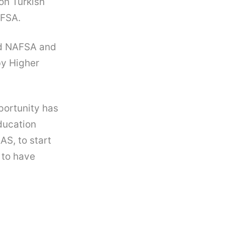
on Turkish
AFSA.
ded NAFSA and
by Higher
pportunity has
ducation
AS, to start
 to have