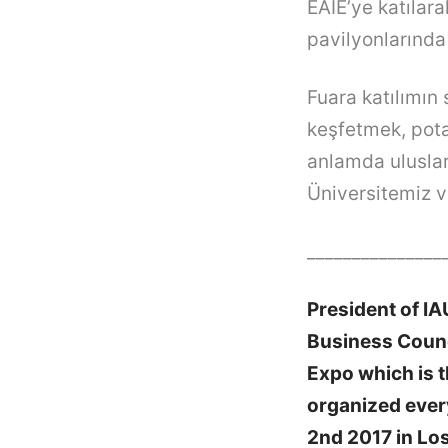
EAIE’ye katılara
pavilyonlarında 
Fuara katılımın
keşfetmek, pota
anlamda uluslar
Üniversitemiz v
_______________
President of I
Business Counc
Expo which is t
organized every
2nd 2017 in Los