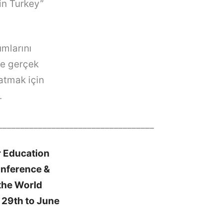
 in Turkey”
mlarını
ze gerçek
atmak için
.
___________________________________
r Education
onference &
 the World
 29th to June