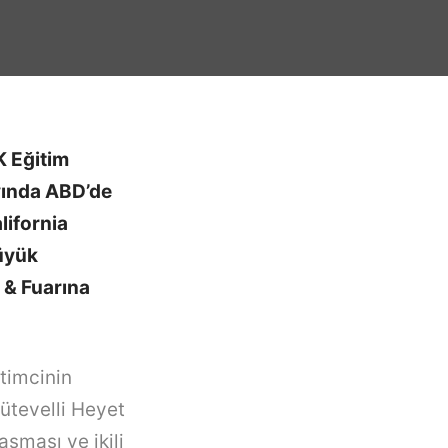
K Eğitim
yında ABD’de
lifornia
büyük
 & Fuarına
itimcinin
ütevelli Heyet
aşması ve ikili