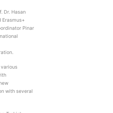
f. Dr. Hasan
nd Erasmus+
oordinator Pinar
national
ration.
 various
ith
 new
on with several