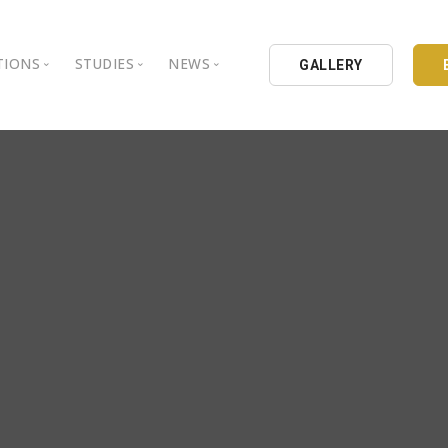
TIONS
STUDIES
NEWS
GALLERY
ground
nbul Aydin University
Books
Intellectual Thought Platform
is Aydin University
Opinion Columns
West Platform
Educational Institutions
Articles
DEIK / EEIK
Holding
Press Archives
EURAS
Catalogues
Istanbul Aydin University
Reports
BIL Schools
al Organizations
K.cekmece City Counsil
TSSD
HIB
Kibris Aydin University