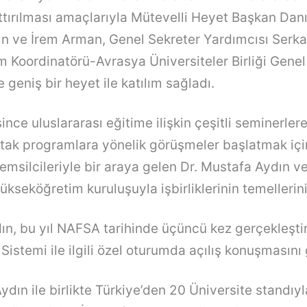
arttırılması amaçlarıyla Mütevelli Heyet Başkan Dan
n ve İrem Arman, Genel Sekreter Yardımcısı Serka
Koordinatörü-Avrasya Üniversiteler Birliği Genel
e geniş bir heyet ile katılım sağladı.
nce uluslararası eğitime ilişkin çeşitli seminerlere
ortak programlara yönelik görüşmeler başlatmak için
 temsilcileriyle bir araya gelen Dr. Mustafa Aydın 
ükseköğretim kuruluşuyla işbirliklerinin temellerini 
ın, bu yıl NAFSA tarihinde üçüncü kez gerçekleştir
istemi ile ilgili özel oturumda açılış konuşmasını 
Aydın ile birlikte Türkiye’den 20 Üniversite standıyla