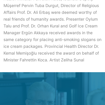
Müşerref Pervin Tuba Durgut, Director of Religious
Affairs Prof. Dr. Ali Erbaş were deemed worthy of
real friends of humanity awards. Presenter Oylum
Talu and Prof. Dr. Orhan Kural and Golf Ice Cream
Manager Ergün Akkaya received awards in the
same category for placing anti-smoking slogans on
ice cream packages. Provincial Health Director Dr.
Kemal Memişoğlu received the award on behalf of
Minister Fahrettin Koca. Artist Zeliha Sunal