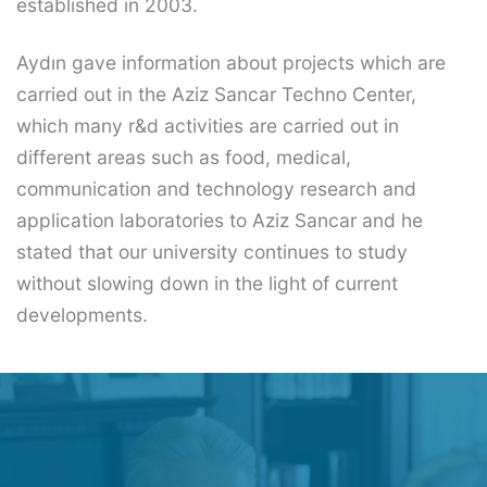
established in 2003.
Aydın gave information about projects which are
carried out in the Aziz Sancar Techno Center,
which many r&d activities are carried out in
different areas such as food, medical,
communication and technology research and
application laboratories to Aziz Sancar and he
stated that our university continues to study
without slowing down in the light of current
developments.