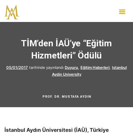
TİM’den İAÜ’ye “Eğitim
Hizmetleri” Ödülü
05/01/2017
tarihinde yayınlandı
Duyuru
,
Eğitim Haberleri
,
Istanbul
Aydin University
PROF. DR. MUSTAFA AYDIN
İstanbul Aydın Üniversitesi (İAÜ), Türkiye