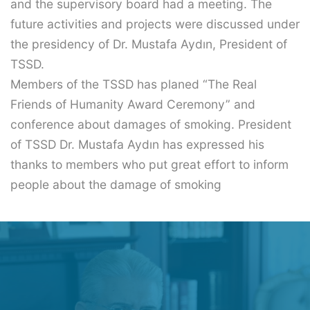
and the supervisory board had a meeting. The
future activities and projects were discussed under
the presidency of Dr. Mustafa Aydın, President of
TSSD.
Members of the TSSD has planed “The Real
Friends of Humanity Award Ceremony” and
conference about damages of smoking. President
of TSSD Dr. Mustafa Aydın has expressed his
thanks to members who put great effort to inform
people about the damage of smoking