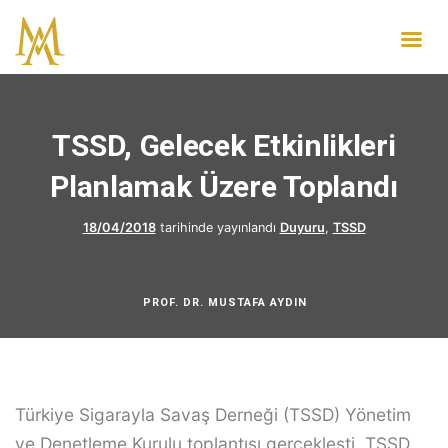
TSSD, Gelecek Etkinlikleri
Planlamak Üzere Toplandı
18/04/2018
tarihinde yayınlandı
Duyuru
,
TSSD
PROF. DR. MUSTAFA AYDIN
Türkiye Sigarayla Savaş Derneği (TSSD) Yönetim
ve Denetleme Kurulu toplantısı gerçekleşti. TSSD