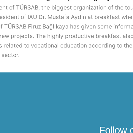
nt of TÜRSAB, the biggest organization of the tou
esident of IAU Dr. Mustafa Aydın at breakfast whe
of TÜRSAB Firuz Bağlıkaya has given some informa
new projects. The highly productive breakfast als
s related to vocational education according to th
 sector.
Follow 