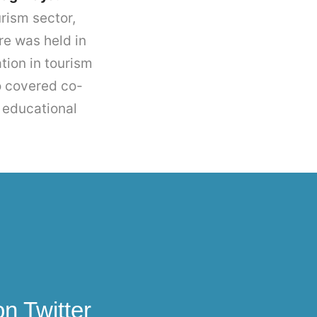
rism sector,
re was held in
tion in tourism
o covered co-
e educational
on Twitter