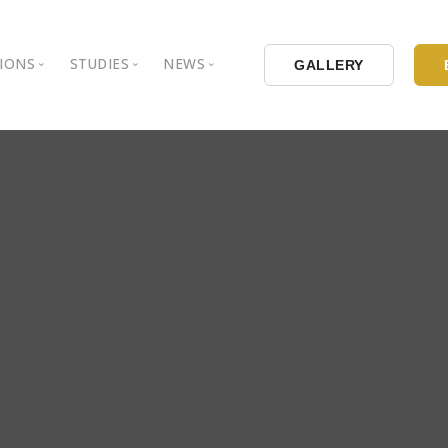
TIONS
STUDIES
NEWS
GALLERY
round
bul Aydin University
Books
Intellectual Thought Platform
s Aydin University
Opinion Columns
West Platform
ducational Institutions
Articles
DEIK / EEIK
Holding
Press Archives
EURAS
Catalogues
Istanbul Aydin University
Reports
BIL Schools
l Organizations
K.cekmece City Counsil
TSSD
HIB
Kibris Aydin University