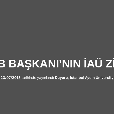
UFRAD
 BAŞKANI’NIN İAÜ Z
23/07/2018
tarihinde yayınlandı
Duyuru
,
Istanbul Aydin University