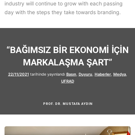
industry will continue to grow with each passing
day with the steps they take towards branding.
“BAĞIMSIZ BİR EKONOMİ İÇİN
MARKALAŞMA ŞART”
22/11/2021
tarihinde yayınlandı
Basın
,
Duyuru
,
Haberler
,
Medya
,
UFRAD
PROF. DR. MUSTAFA AYDIN