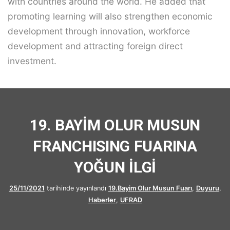
with countries around the world. He added that
promoting learning will also strengthen economic
development through innovation, workforce
development and attracting foreign direct
investment.
19. BAYİM OLUR MUSUN
FRANCHISING FUARINA
YOĞUN İLGİ
25/11/2021
tarihinde yayınlandı
19.Bayim Olur Musun Fuarı
,
Duyuru
,
Haberler
,
UFRAD