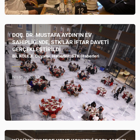
DOÇ. DR. MUSTAFA AYDIN’IN EV
SAHİPLİĞİNDE, STK’LAR İFTAR DAVETİ
GERÇEKLEŞTİRİLDİ
BİL KOLEJİ
,
Duyuru
,
Haberler
,
STK-Haberleri
Nisan 15 2022