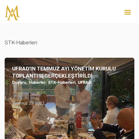
STK-Haberleri
UFRAD’IN TEMMUZ AYI YÖNETİM KURULU
TOPLANTISI GERÇEKLEŞTİRİLDİ
Duyuru
,
Haberler
,
STK-Haberleri
,
UFRAD
Temmuz 27 2022