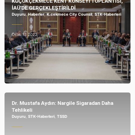
KÜÇÜKÇEKMECE KENT KONSEYİ TOPLANTISI,
İAÜ’DE GERÇEKLEŞTİRİLDİ
Duyuru
,
Haberler
,
K.cekmece City Counsil
,
STK-Haberleri
Ocak 13 2022
Dr. Mustafa Aydın: Nargile Sigaradan Daha
Tehlikeli
Duyuru
,
STK-Haberleri
,
TSSD